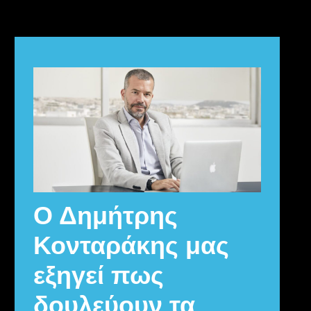
Ο Δημήτρης
Κονταράκης μας
εξηγεί πως
δουλεύουν τα