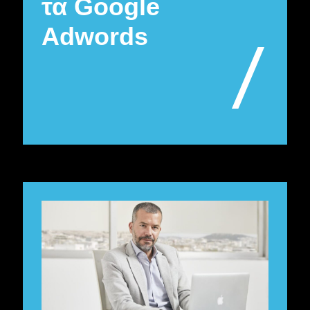
τα Google
Adwords